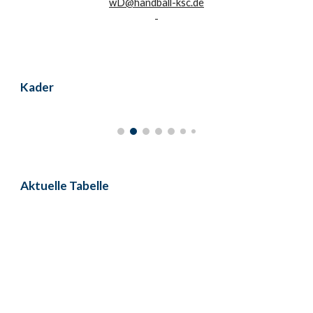
wD@handball-ksc.de
-
Kader
Aktuelle Tabelle