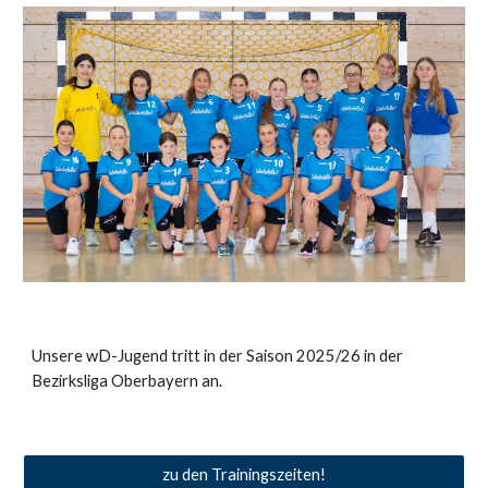
Unsere
w
D-Jugend tritt in der Saison 202
5
/2
6
in der
Bezirks
liga
Oberbayern an.
zu den Trainingszeiten!