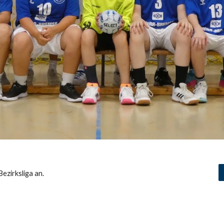
ezirksliga an.
er
Trainer