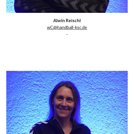
Alwin Reischl
w
C
@handball-ksc.de
-